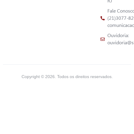
RJ
Fale Conosco
(21)3077-8
comunicacao
Ouvidoria:
ouvidoria@s
Copyright © 2026. Todos os direitos reservados.