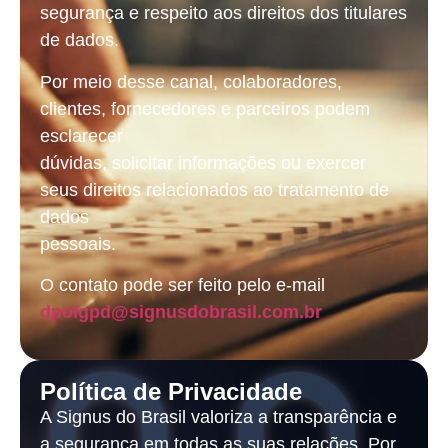
segurança e respeito aos direitos dos titulares
de dados.
Por meio desse canal, colaboradores,
clientes, fornecedores e parceiros podem
esclarecer
dúvidas, solicitar informações ou exercer
seus direitos relacionados ao tratamento de
dados
pessoais.
O contato pode ser feito pelo e-mail
dpolgpd@signusdobrasil.com.br
Política de Privacidade
A Signus do Brasil valoriza a transparência e
a segurança em todas as suas relações. Por