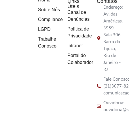
Links
Contatos
Úteis
Endereço:
Sobre Nós
Canal de
Av. das
Denúncias
Compliance
Américas,
3959 -
Política de
LGPD
Sala 306
Privacidade
Trabalhe
Barra da
Intranet
Conosco
Tijuca,
Rio de
Portal do
Janeiro -
Colaborador
RJ
Fale Conosco
(21)3077-8
comunicacao
Ouvidoria:
ouvidoria@s