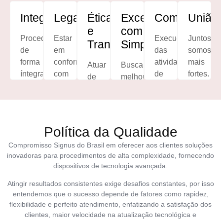
Integridade
Legalidade
Ética
Excelência
Comprometi
União
e
com
Proceder
Estar
Execução
Juntos
Transparência
Simplicidade
de
em
das
somos
forma
conformidade
atividades
mais
Atuar
Buscar
íntegra
com
de
fortes.
de
melhorias
de
a
maneira
forma
contínuas
acordo
lei.
responsável
responsável
nos
com
de
e
pequenos
os
acordo
transparente.
atos.
Política da Qualidade
princípios
com
éticos.
a
Compromisso Signus do Brasil em oferecer aos clientes soluções
inovadoras para procedimentos de alta complexidade, fornecendo
cultura
dispositivos de tecnologia avançada.
organizacional
em
Atingir resultados consistentes exige desafios constantes, por isso
busca
entendemos que o sucesso depende de fatores como rapidez,
dos
flexibilidade e perfeito atendimento, enfatizando a satisfação dos
clientes, maior velocidade na atualização tecnológica e
resultados.